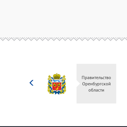
Министерство
Правительство
культуры
Оренбургской
Российской
области
федерации