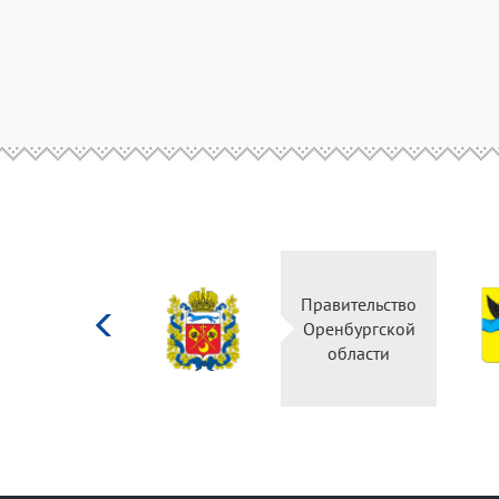
Министерство
Правительство
культуры
Оренбургской
Российской
области
федерации