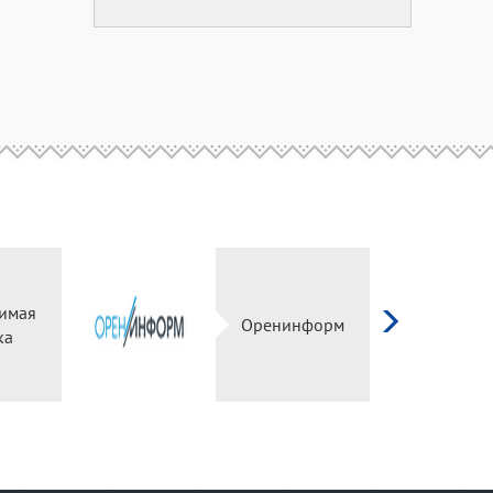
имая
Оренинформ
ка