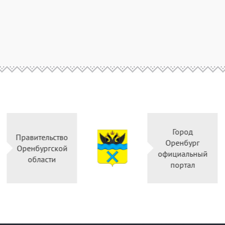
Горо
Правительство
Оренб
Оренбургской
официал
области
порт