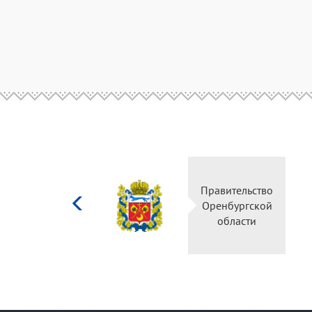
Министерство
Правительство
культуры
Оренбургской
Российской
области
федерации