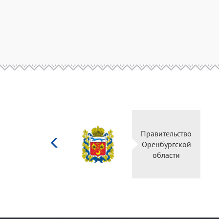
Министерство
Правительство
культуры
Оренбургской
Российской
области
федерации