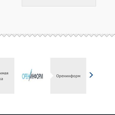
имая
Оренинформ
ка