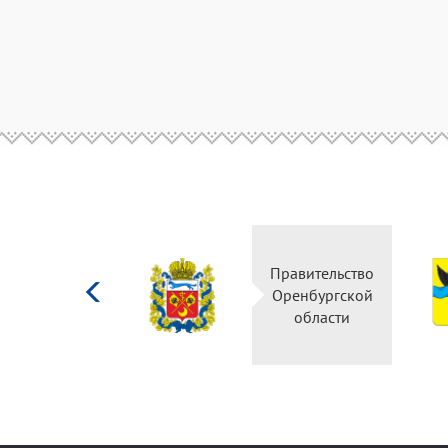
Министерство
Правительство
культуры
Оренбургской
Российской
области
федерации