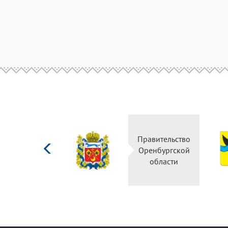
Министерство
Правительство
культуры
Оренбургской
Российской
области
федерации