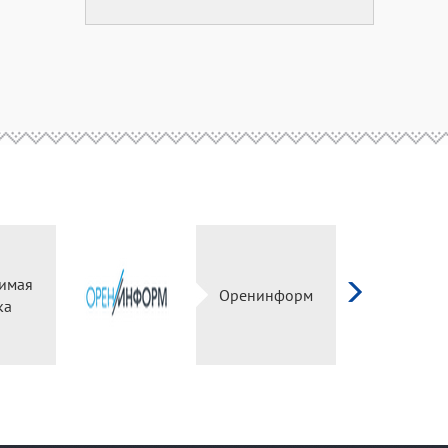
имая
Оренинформ
ка