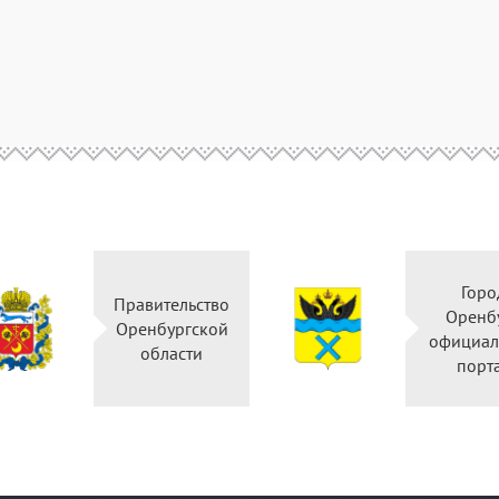
Горо
Правительство
Оренб
Оренбургской
официал
области
порт