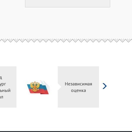
д
ург
Независимая
ьный
оценка
ал