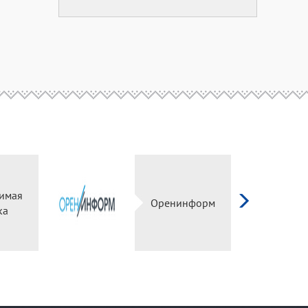
имая
Оренинформ
ка