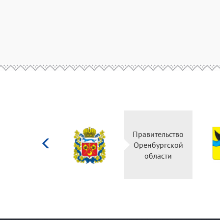
Министерство
Правительство
культуры
Оренбургской
Российской
области
федерации