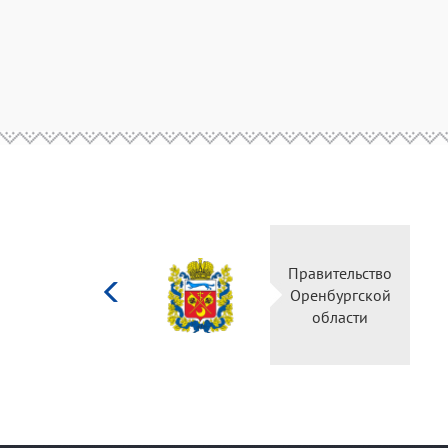
Министерство
Правительство
культуры
Оренбургской
Российской
области
федерации