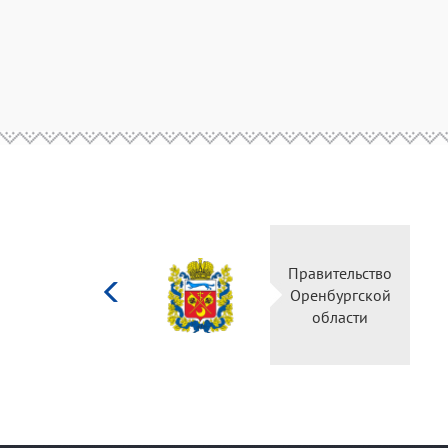
Министерство
Правительство
культуры
Оренбургской
Российской
области
федерации