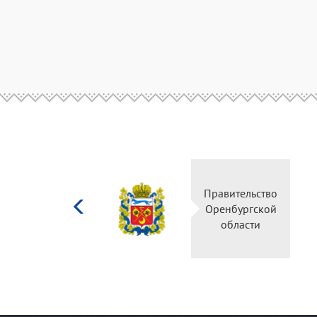
Министерство
Правительство
культуры
Оренбургской
Российской
области
федерации