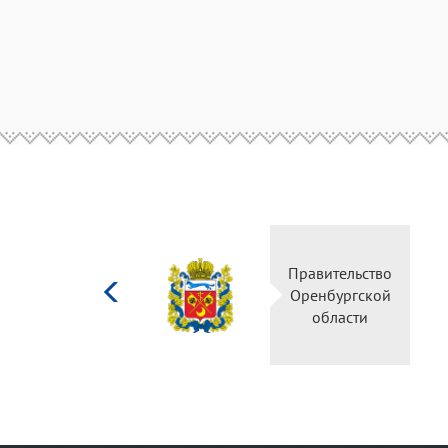
Министерство
Правительство
культуры
Оренбургской
Российской
области
федерации