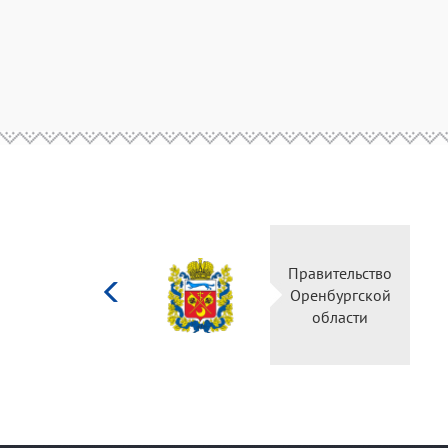
Министерство
Прав
культуры
Орен
Российской
о
федерации