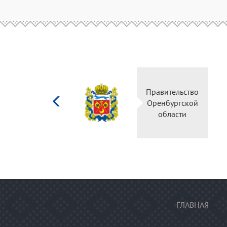
Министерство
Правительство
культуры
Оренбургской
Российской
области
федерации
ГЛАВНАЯ