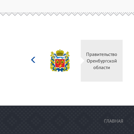
Министерство
Прави
культуры
Оренб
Российской
об
федерации
ГЛАВНАЯ