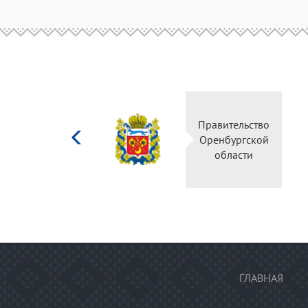
Министерство
Правительство
культуры
Оренбургской
Российской
области
федерации
ГЛАВНАЯ