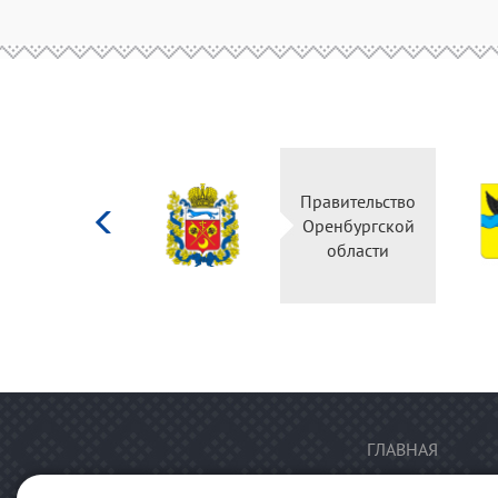
Министерство
Правительство
культуры
Оренбургской
Российской
области
федерации
ГЛАВНАЯ