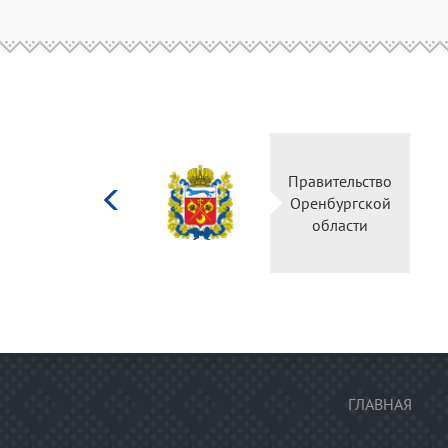
Министерство
Правительство
культуры
Оренбургской
Российской
области
федерации
ГЛАВНАЯ