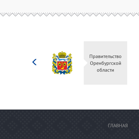
Министерство
Правительство
культуры
Оренбургской
Российской
области
федерации
ГЛАВНАЯ