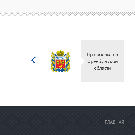
Министерство
Правительств
культуры
Оренбургско
Российской
области
федерации
ГЛАВНАЯ