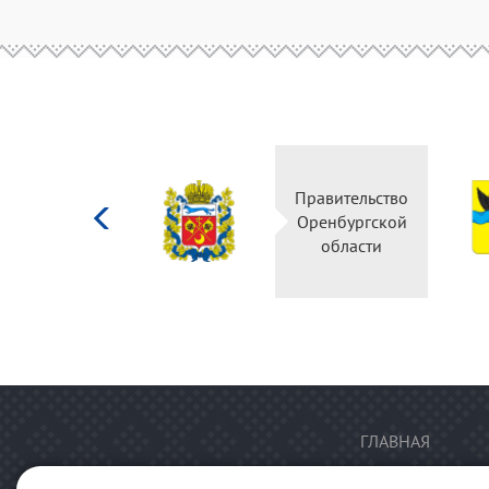
Министерство
Правительство
культуры
Оренбургской
Российской
области
федерации
ГЛАВНАЯ