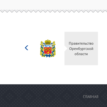
Министерство
Правительство
культуры
Оренбургской
Российской
области
федерации
ГЛАВНАЯ