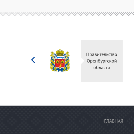
Министерство
Правительство
культуры
Оренбургской
Российской
области
федерации
ГЛАВНАЯ