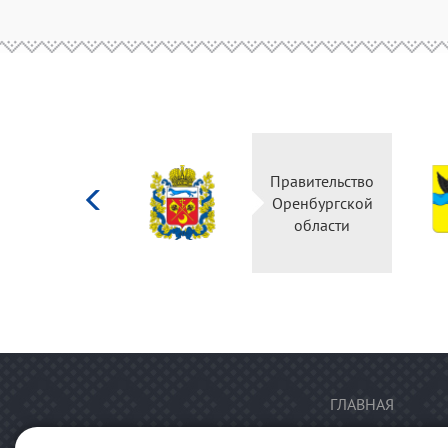
Министерство
Правительство
культуры
Оренбургской
Российской
области
федерации
ГЛАВНАЯ