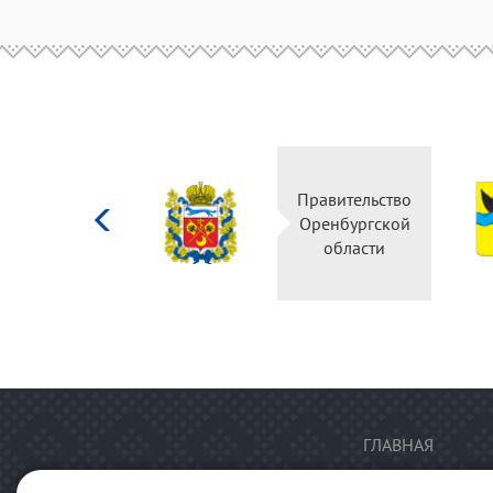
Министерство
Правительство
культуры
Оренбургской
Российской
области
федерации
ГЛАВНАЯ