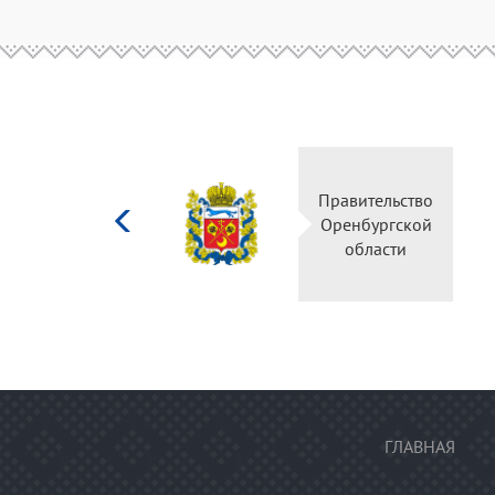
Министерство
Правитель
культуры
Оренбургс
Российской
област
федерации
ГЛАВНАЯ