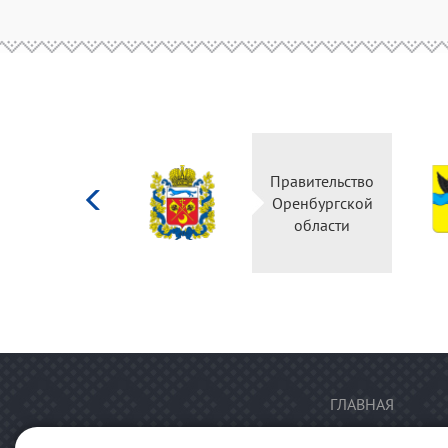
Министерство
Правительство
культуры
Оренбургской
Российской
области
федерации
ГЛАВНАЯ