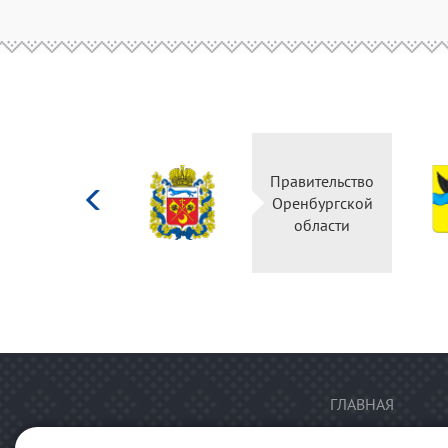
Министерство
Правительство
культуры
Оренбургской
Российской
области
федерации
ГЛАВНАЯ