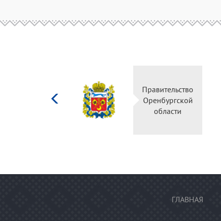
Министерство
Правитель
культуры
Оренбургс
Российской
област
федерации
ГЛАВНАЯ