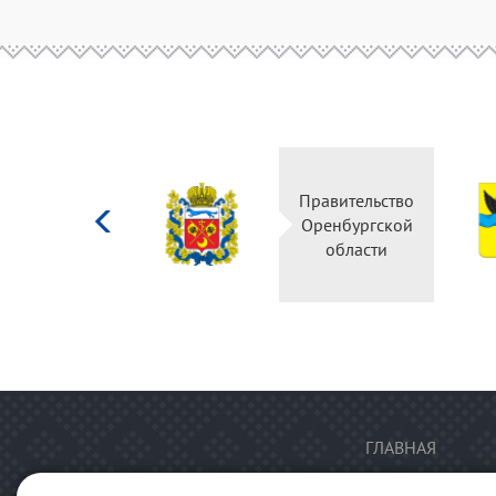
Министерство
Правительство
культуры
Оренбургской
Российской
области
федерации
ГЛАВНАЯ