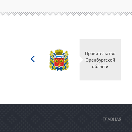
Министерство
Правительство
культуры
Оренбургской
Российской
области
федерации
ГЛАВНАЯ