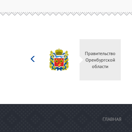
Министерство
Правительство
культуры
Оренбургской
Российской
области
федерации
ГЛАВНАЯ