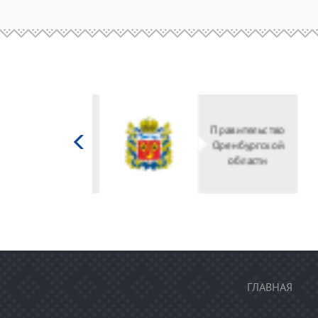
Министерство
культуры
Российской
федерации
ГЛАВНАЯ