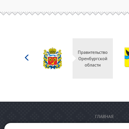
Министерство
Правительство
культуры
Оренбургской
Российской
области
федерации
ГЛАВНАЯ