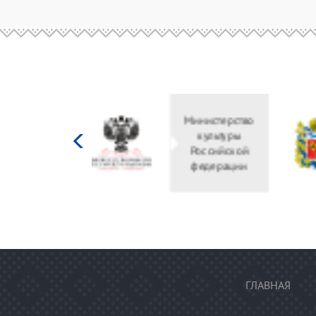
Министерство
культуры
Российской
федерации
ГЛАВНАЯ