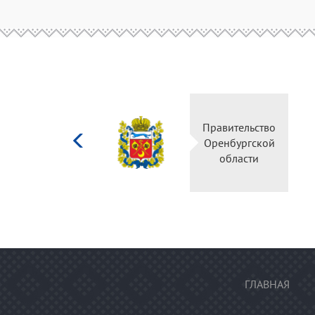
Министерство
Правительство
культуры
Оренбургской
Российской
области
федерации
ГЛАВНАЯ