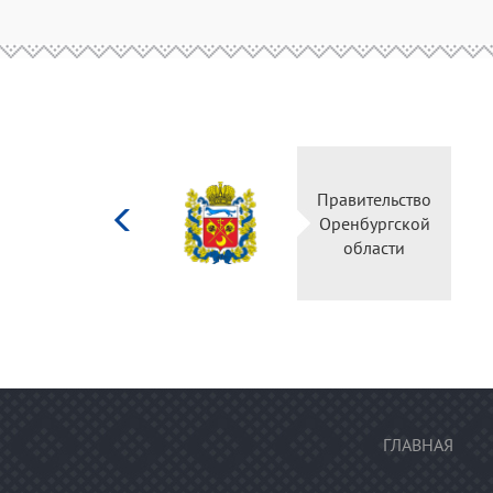
Министерство
Правительство
культуры
Оренбургской
Российской
области
федерации
ГЛАВНАЯ