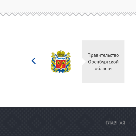
Министерство
Правительство
культуры
Оренбургской
Российской
области
федерации
ГЛАВНАЯ