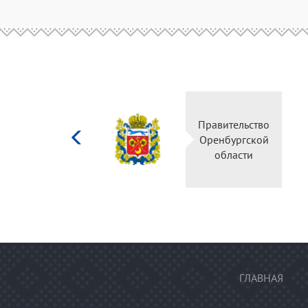
Министерство
Правительство
культуры
Оренбургской
Российской
области
федерации
ГЛАВНАЯ