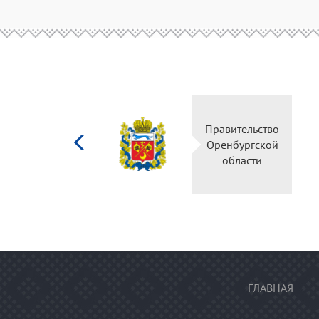
Министерство
Правительс
культуры
Оренбургск
Российской
области
федерации
ГЛАВНАЯ