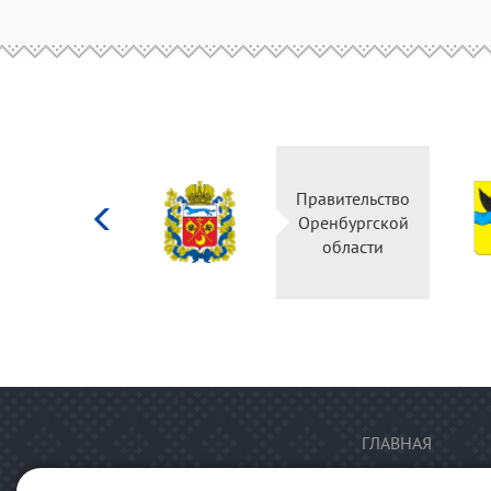
Министерство
Правительство
культуры
Оренбургской
Российской
области
федерации
ГЛАВНАЯ