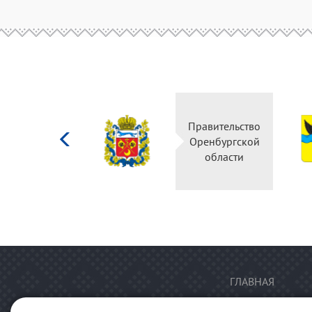
Министерство
Правительство
культуры
Оренбургской
Российской
области
федерации
ГЛАВНАЯ