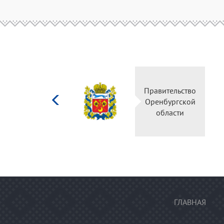
Министерство
Правительство
культуры
Оренбургской
Российской
области
федерации
ГЛАВНАЯ