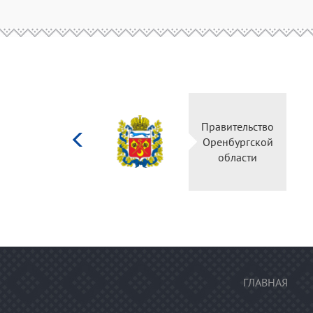
Министерство
Правительство
культуры
Оренбургской
Российской
области
федерации
ГЛАВНАЯ