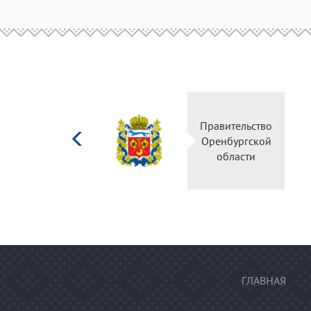
Министерство
Правительство
культуры
Оренбургской
Российской
области
федерации
ГЛАВНАЯ