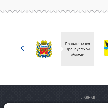
Министерство
Правительство
культуры
Оренбургской
Российской
области
федерации
ГЛАВНАЯ