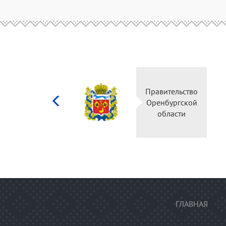
Министерство
Правител
культуры
Оренбур
Российской
облас
федерации
ГЛАВНАЯ