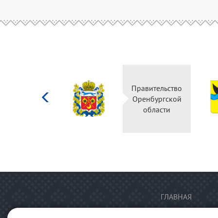
Министерство
Правительство
культуры
Оренбургской
Российской
области
федерации
ГЛАВНАЯ