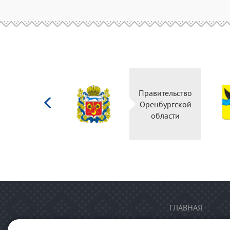
Министерство
Правительство
культуры
Оренбургской
Российской
области
федерации
ГЛАВНАЯ